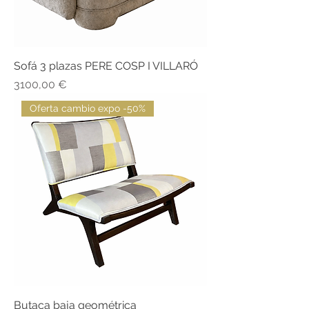
Sofá 3 plazas PERE COSP I VILLARÓ
Precio
3100,00 €
Oferta cambio expo -50%
Butaca baja geométrica