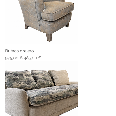
Butaca orejero
Precio
Precio de oferta
975,00 €
485,00 €