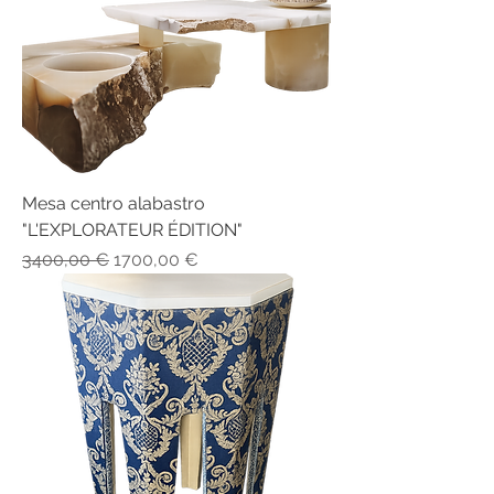
Mesa centro alabastro
"L'EXPLORATEUR ÉDITION"
Precio
Precio de oferta
3400,00 €
1700,00 €