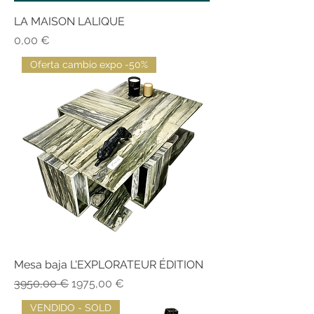
LA MAISON LALIQUE
Precio
0,00 €
Oferta cambio expo -50%
Mesa baja L'EXPLORATEUR ÉDITION
Precio
Precio de oferta
3950,00 €
1975,00 €
VENDIDO - SOLD