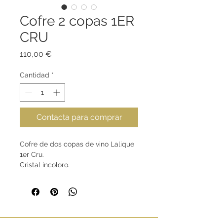
Cofre 2 copas 1ER
CRU
Precio
110,00 €
Cantidad
*
Contacta para comprar
Cofre de dos copas de vino Lalique
1er Cru.
Cristal incoloro.
Dimensiones:
Altura 23,8cm
Diámetro 9,5cm
Capacidad 60cl
Peso 0,215 Kg